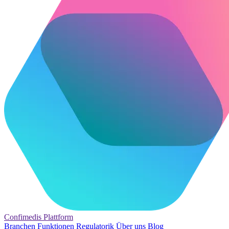
Confimedis
Plattform
Branchen
Funktionen
Regulatorik
Über uns
Blog