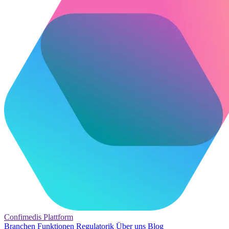
Confimedis
Plattform
Branchen
Funktionen
Regulatorik
Über uns
Blog