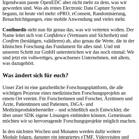
Irgendwann passte OpenEDC aber nicht mehr zu dem, was wir
geworden sind. Was als reines Electronic Data Capture System
begann, ist heute viel mehr: ePRO, eConsent, Randomisierung,
Benachrichtigungen, eine mobile Anwendung und vieles mehr.
Confimedis
steht nun für genau das, was wir vertreten wollen. Der
Name leitet sich von
Confidence
(Vertrauen und Sicherheit) und
Confirm
(bestätigen, validieren) ab, also genau die Werte, die in der
klinischen Forschung das Fundament für alles sind. Und mit
unserem Schritt zur GmbH unterstreichen wir das noch einmal: Wir
sind jetzt ein vollwertiges, gewachsenes Unternehmen, mit allem,
was dazugehört.
Was ändert sich für euch?
Unser Ziel ist eine ganzheitliche Forschungsplattform, die alle
wichtigen Prozesse eines medizinischen Forschungsprojekts an
einem Ort vereint. Für Forscherinnen und Forscher, Ärztinnen und
Ärzte, Patientinnen und Patienten, DiGA- und
Medizinproduktehersteller – und schließlich auch Entwickler, die
über unser SDK eigene Lösungen einbinden können. Gemeinsam
möchten wir so hervorragende Forschungsprojekte möglich machen.
In den nächsten Wochen und Monaten werden dafür weitere
Module folgen, darunter ein integriertes eTMF, Videovisiten und