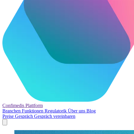
Confimedis
Plattform
Branchen
Funktionen
Regulatorik
Über uns
Blog
Preise
Gespräch
Gespräch vereinbaren