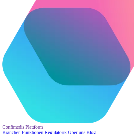
Confimedis
Plattform
Branchen
Funktionen
Regulatorik
Über uns
Blog